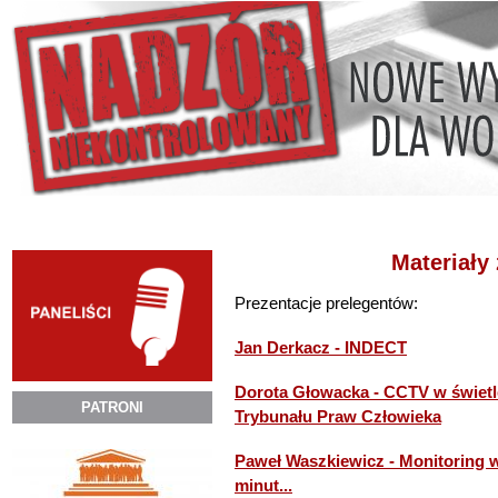
Skip to
Skip to
main
navigation
content
ORGANIZATORZY
O KONFERENCJI
PR
Materiały 
Prezentacje prelegentów:
Jan Derkacz - INDECT
Dorota Głowacka - CCTV w świetl
PATRONI
Trybunału Praw Człowieka
Paweł Waszkiewicz - Monitoring w
minut...